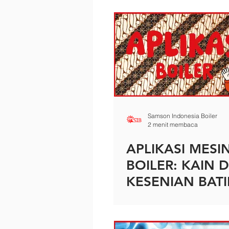
Samson Indonesia Boiler
2 menit membaca
APLIKASI MESI
BOILER: KAIN 
KESENIAN BATI
INDONESIA