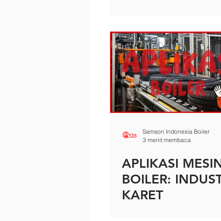
(SAUNA, SPA 
PEMANDIAN)
Samson Indonesia Boiler
3 menit membaca
APLIKASI MESI
BOILER: INDUST
KARET