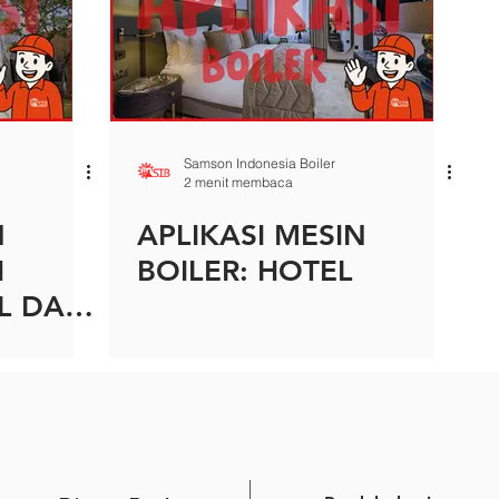
Samson Indonesia Boiler
2 menit membaca
N
APLIKASI MESIN
H
BOILER: HOTEL
AL DAN
TAN