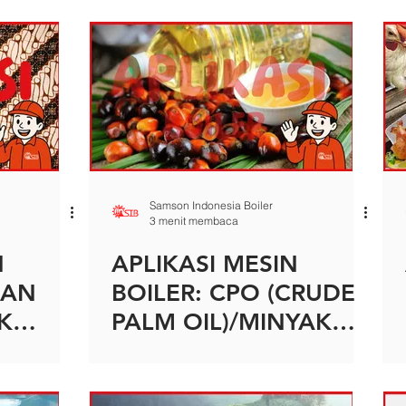
Samson Indonesia Boiler
3 menit membaca
N
APLIKASI MESIN
DAN
BOILER: CPO (CRUDE
K
PALM OIL)/MINYAK
KELAPA SAWIT