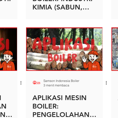
KIMIA (SABUN,
PEMBERSIH DAN
LAINNYA)
Samson Indonesia Boiler
3 menit membaca
N
APLIKASI MESIN
AN
BOILER:
AN
PENGELOLAHAN