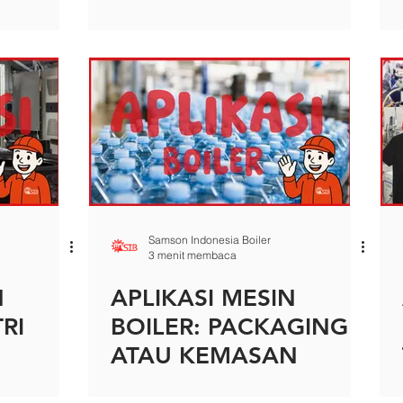
DAN
KAYU (OVEN,
PLYWOOD, DAN
LAINNYA)
Samson Indonesia Boiler
3 menit membaca
N
APLIKASI MESIN
RI
BOILER: PACKAGING
ATAU KEMASAN