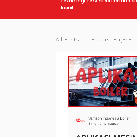
teknologi terkini dalam dunia
kami!
All Posts
Produk dan jasa
Samson Indonesia Boiler
3 menit membaca