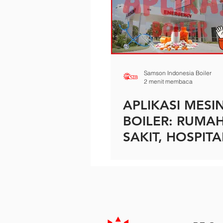
Samson Indonesia Boiler
2 menit membaca
APLIKASI MESI
BOILER: RUMA
SAKIT, HOSPIT
KLINIK KESEHA