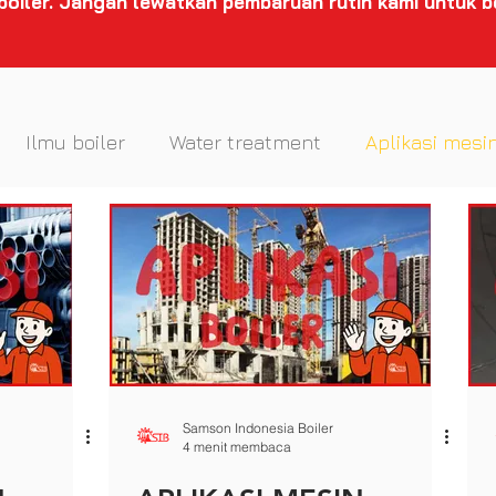
 boiler. Jangan lewatkan pembaruan rutin kami untuk b
Ilmu boiler
Water treatment
Aplikasi mesin
Samson Indonesia Boiler
4 menit membaca