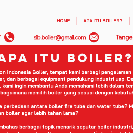
HOME
APA ITU BOILER?
7
Tange
sib.boiler@gmail.com
apa itu boiler
on Indonesia Boiler, tempat kami berbagi pengalaman
ter, dan berbagai equipment pendukung industri uap. 
i, kami ingin membantu Anda memahami lebih dalam tent
 bagaimana memilih boiler yang sesuai dengan kebutuh
 perbedaan antara boiler fire tube dan water tube? M
 boiler agar lebih tahan lama?
embahas berbagai topik menarik seputar boiler industr