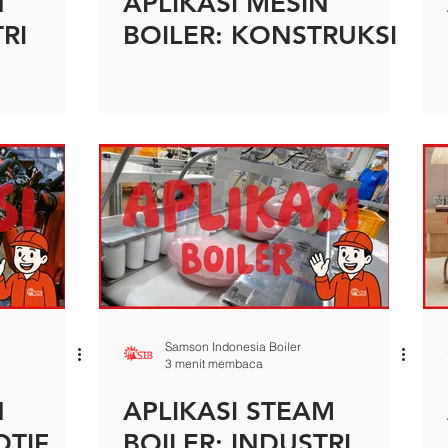
N
APLIKASI MESIN
RI
BOILER: KONSTRUKSI
Samson Indonesia Boiler
3 menit membaca
N
APLIKASI STEAM
OTIF
BOILER: INDUSTRI