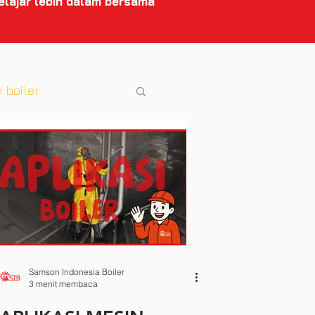
elajar lebih dalam bersama
 boiler
Samson Indonesia Boiler
3 menit membaca