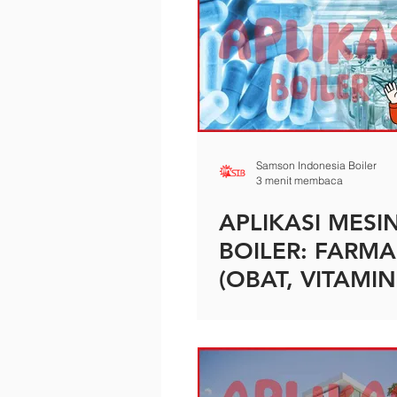
Samson Indonesia Boiler
3 menit membaca
APLIKASI MESI
BOILER: FARMA
(OBAT, VITAMI
LAINNYA)