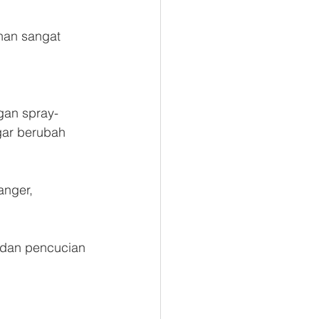
han sangat 
gan spray-
gar berubah 
nger, 
 dan pencucian 