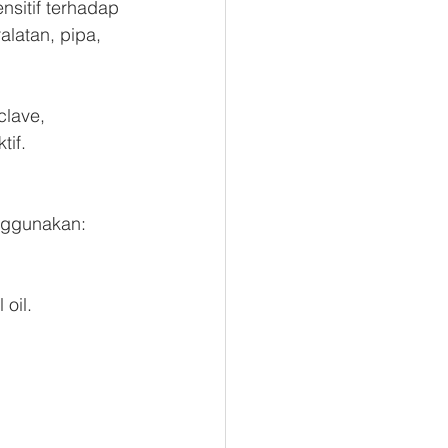
nsitif terhadap 
alatan, pipa, 
clave, 
tif.
h
enggunakan:
oil.