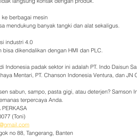
 tidak langsung kontak dengan produk.
n ke berbagai mesin
bisa mendukung banyak tangki dan alat sekaligus.
 industri 4.0
n bisa dikendalikan dengan HMI dan PLC.
 Indonesia padak sektor ini adalah PT. Indo Daisun Sakt
haya Mentari, PT. Chanson Indonesia Ventura, dan JN 
n sabun, sampo, pasta gigi, atau deterjen? Samson In
pemanas terpercaya Anda.
 PERKASA
760077 (Toni)
er@gmail.com
raya legok no 88, Tangerang, Banten