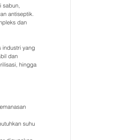
i sabun, 
an antiseptik. 
mpleks dan 
 industri yang 
bil dan 
lisasi, hingga 
 pemanasan 
mbutuhkan suhu 