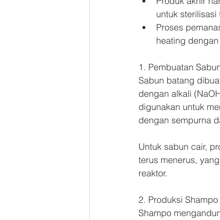
Produk akhir ha
untuk sterilisasi
Proses pemanasa
heating dengan b
1. Pembuatan Sabun
Sabun batang dibuat
dengan alkali (NaOH
digunakan untuk mem
dengan sempurna d
Untuk sabun cair, 
terus menerus, yang 
reaktor.
2. Produksi Shampo
Shampo mengandung b