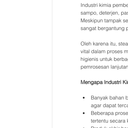
Industri kimia pemb
sampo, deterjen, past
Meskipun tampak sed
sangat bergantung p
Oleh karena itu, ste
vital dalam proses 
higienis untuk berb
pemrosesan lanjutan
Mengapa Industri Ki
Banyak bahan ba
agar dapat ter
Beberapa proses
tertentu secara 