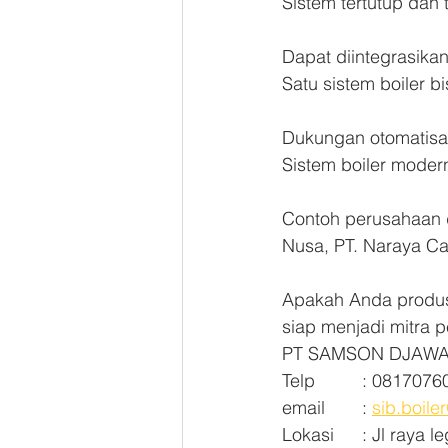
Sistem tertutup dan
Dapat diintegrasika
Satu sistem boiler 
Dukungan otomatisasi
Sistem boiler moder
Contoh perusahaan di
Nusa, PT. Naraya Ca
Apakah Anda produse
siap menjadi mitra 
PT SAMSON DJAWA
Telp		: 08170
email	: 
sib.boil
Lokasi	: Jl 