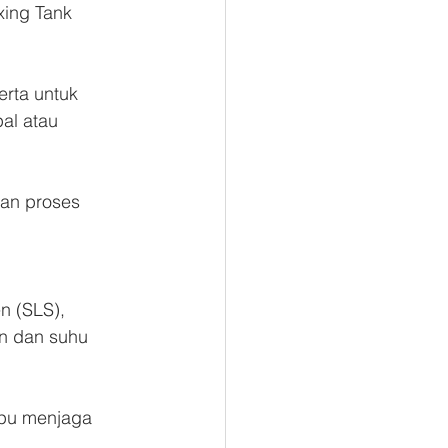
ing Tank 
rta untuk 
l atau 
an proses 
en (SLS), 
an dan suhu 
mpu menjaga 