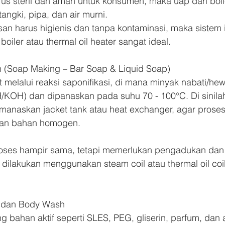
rus steril dan aman untuk konsumen, maka uap dari boi
 tangki, pipa, dan air murni.
n harus higienis dan tanpa kontaminasi, maka sistem i
oiler atau thermal oil heater sangat ideal.
 (Soap Making – Bar Soap & Liquid Soap)
 melalui reaksi saponifikasi, di mana minyak nabati/he
/KOH) dan dipanaskan pada suhu 70 - 100°C. Di sinilah
anaskan jacket tank atau heat exchanger, agar proses r
an bahan homogen.
proses hampir sama, tetapi memerlukan pengadukan da
dilakukan menggunakan steam coil atau thermal oil coil
 dan Body Wash
ahan aktif seperti SLES, PEG, gliserin, parfum, dan ai