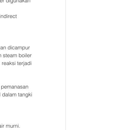
ler digunakan 
ndirect 
wan dicampur 
 steam boiler 
eaksi terjadi 
n pemanasan 
 dalam tangki 
r murni. 