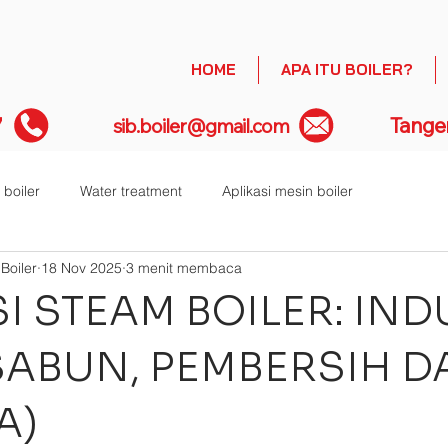
HOME
APA ITU BOILER?
7
Tange
sib.boiler@gmail.com
 boiler
Water treatment
Aplikasi mesin boiler
Boiler
18 Nov 2025
3 menit membaca
I STEAM BOILER: IND
(SABUN, PEMBERSIH D
A)