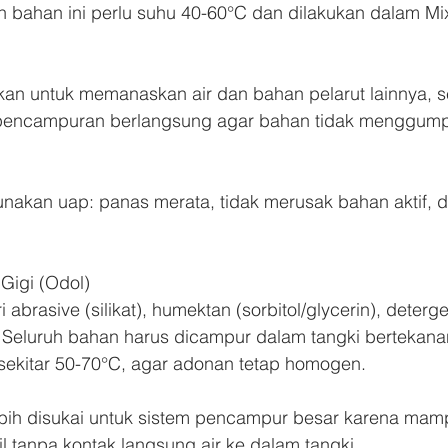
bahan ini perlu suhu 40-60°C dan dilakukan dalam Mix
kan untuk memanaskan air dan bahan pelarut lainnya, se
pencampuran berlangsung agar bahan tidak menggumpa
akan uap: panas merata, tidak merusak bahan aktif, d
Gigi (Odol)
i abrasive (silikat), humektan (sorbitol/glycerin), deterg
r. Seluruh bahan harus dicampur dalam tangki bertekan
a sekitar 50-70°C, agar adonan tetap homogen.
lebih disukai untuk sistem pencampur besar karena ma
il tanpa kontak langsung air ke dalam tangki.