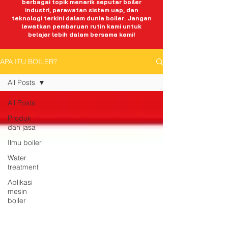
berbagai topik menarik seputar boiler
industri, perawatan sistem uap, dan
teknologi terkini dalam dunia boiler. Jangan
lewatkan pembaruan rutin kami untuk
belajar lebih dalam bersama kami!
APA ITU BOILER?
All Posts
All Posts
Produk
dan jasa
Ilmu boiler
Water
treatment
Aplikasi
mesin
boiler