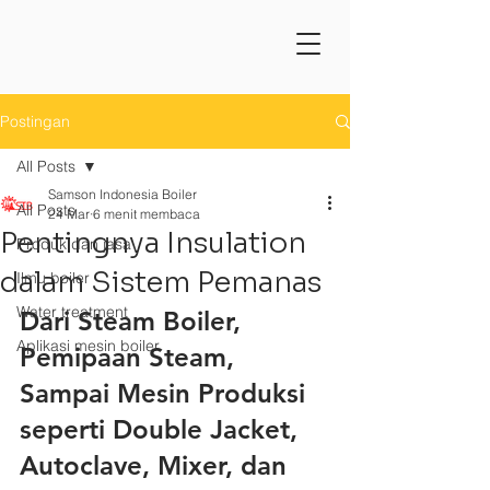
Postingan
All Posts
Samson Indonesia Boiler
All Posts
24 Mar
6 menit membaca
Pentingnya Insulation
Produk dan jasa
dalam Sistem Pemanas
Ilmu boiler
Water treatment
Dari Steam Boiler, 
Aplikasi mesin boiler
Pemipaan Steam, 
Sampai Mesin Produksi 
seperti Double Jacket, 
Autoclave, Mixer, dan 