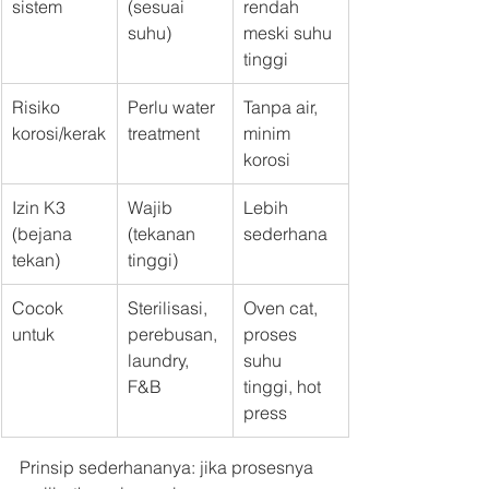
sistem
(sesuai 
rendah 
suhu)
meski suhu 
tinggi
Risiko 
Perlu water 
Tanpa air, 
korosi/kerak
treatment
minim 
korosi
Izin K3 
Wajib 
Lebih 
(bejana 
(tekanan 
sederhana
tekan)
tinggi)
Cocok 
Sterilisasi, 
Oven cat, 
untuk
perebusan, 
proses 
laundry, 
suhu 
F&B
tinggi, hot 
press
Prinsip sederhananya: jika prosesnya 