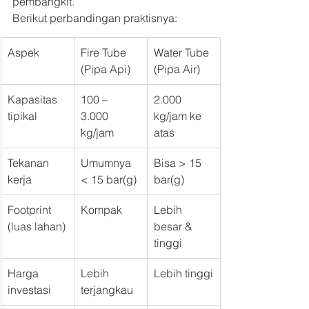
pembangkit.
Berikut perbandingan praktisnya:
Aspek
Fire Tube 
Water Tube 
(Pipa Api)
(Pipa Air)
Kapasitas 
100 – 
2.000 
tipikal
3.000 
kg/jam ke 
kg/jam
atas
Tekanan 
Umumnya 
Bisa > 15 
kerja
< 15 bar(g)
bar(g)
Footprint 
Kompak
Lebih 
(luas lahan)
besar & 
tinggi
Harga 
Lebih 
Lebih tinggi
investasi
terjangkau