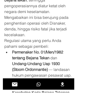
bejana tekan
, sehingga 
pengoperasiannya diatur ketat oleh 
negara demi keselamatan. 
Mengabaikan ini bisa berujung pada 
penghentian operasi oleh Disnaker, 
denda, hingga risiko fatal jika terjadi 
kecelakaan.
Regulasi utama yang perlu Anda 
pahami sebagai pembeli:
Permenaker No. 01/Men/1982 
tentang Bejana Tekan
 dan 
Undang-Undang Uap 1930 
(Stoom Ordonnantie)
 — landasan 
hukum pengawasan pesawat uap.
Permenaker No. 37 Tahun 2016 
tentang Keselamatan dan 
Kesehatan Kerja Bejana Tekanan 
dan Tangki Timbun
 — mengatur 
persyaratan teknis dan 