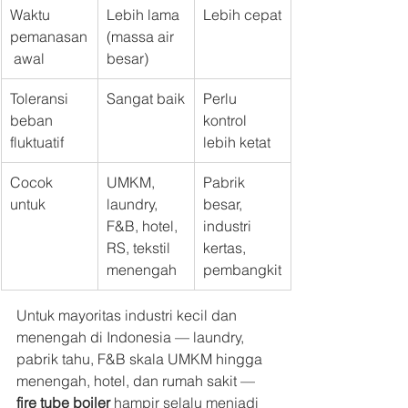
Waktu 
Lebih lama 
Lebih cepat
pemanasan
(massa air 
 awal
besar)
Toleransi 
Sangat baik
Perlu 
beban 
kontrol 
fluktuatif
lebih ketat
Cocok 
UMKM, 
Pabrik 
untuk
laundry, 
besar, 
F&B, hotel, 
industri 
RS, tekstil 
kertas, 
menengah
pembangkit
Untuk mayoritas industri kecil dan 
menengah di Indonesia — laundry, 
pabrik tahu, F&B skala UMKM hingga 
menengah, hotel, dan rumah sakit — 
fire tube boiler
 hampir selalu menjadi 