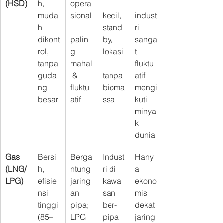
(HSD)
h, 
opera
muda
sional
kecil, 
indust
h 
stand
ri 
dikont
palin
by, 
sanga
rol, 
g 
lokasi
t 
tanpa 
mahal
fluktu
guda
 & 
tanpa 
atif 
ng 
fluktu
bioma
mengi
besar
atif
ssa
kuti 
minya
k 
dunia
Gas 
Bersi
Berga
Indust
Hany
(LNG/
h, 
ntung 
ri di 
a 
LPG)
efisie
jaring
kawa
ekono
nsi 
an 
san 
mis 
tinggi 
pipa; 
ber-
dekat 
(85–
LPG 
pipa 
jaring