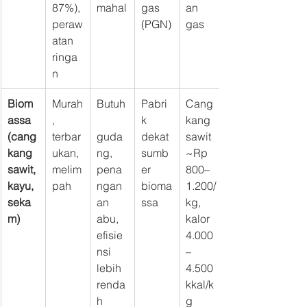
87%), 
mahal
gas 
an 
peraw
(PGN)
gas
atan 
ringa
n
Biom
Murah
Butuh
Pabri
Cang
assa 
, 
k 
kang 
(cang
terbar
guda
dekat 
sawit 
kang 
ukan, 
ng, 
sumb
~Rp 
sawit, 
melim
pena
er 
800–
kayu, 
pah
ngan
bioma
1.200/
seka
an 
ssa
kg, 
m)
abu, 
kalor 
efisie
4.000
nsi 
–
lebih 
4.500 
renda
kkal/k
h
g