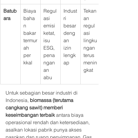
Batub
Biaya 
Regul
Indust
Tekan
ara
baha
asi 
ri 
an 
n 
emisi 
besar 
regul
bakar 
ketat, 
deng
asi 
termur
isu 
an 
lingku
ah 
ESG, 
izin 
ngan 
per 
pena
lengk
terus 
kkal
ngan
ap
menin
an 
gkat
abu
Untuk sebagian besar industri di 
Indonesia, 
biomassa (terutama 
cangkang sawit) memberi 
keseimbangan terbaik
 antara biaya 
operasional rendah dan ketersediaan, 
asalkan lokasi pabrik punya akses 
pasokan dan ruang penyimpanan. Gas 