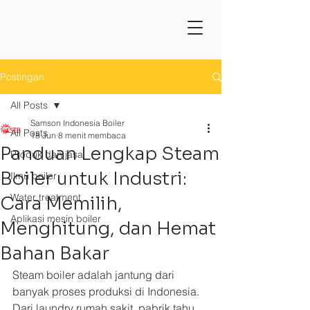
Postingan
All Posts
Samson Indonesia Boiler
All Posts
18 Jun
8 menit membaca
Panduan Lengkap Steam
Produk dan jasa
Boiler untuk Industri:
Ilmu boiler
Water treatment
Cara Memilih,
Aplikasi mesin boiler
Menghitung, dan Hemat
Bahan Bakar
Steam boiler adalah jantung dari 
banyak proses produksi di Indonesia. 
Dari laundry rumah sakit, pabrik tahu 