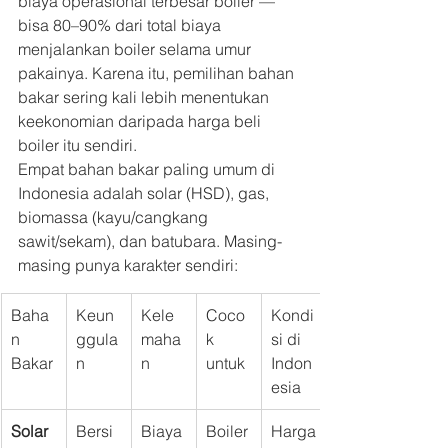
biaya operasional terbesar boiler — 
bisa 80–90% dari total biaya 
menjalankan boiler selama umur 
pakainya. Karena itu, pemilihan bahan 
bakar sering kali lebih menentukan 
keekonomian daripada harga beli 
boiler itu sendiri.
Empat bahan bakar paling umum di 
Indonesia adalah solar (HSD), gas, 
biomassa (kayu/cangkang 
sawit/sekam), dan batubara. Masing-
masing punya karakter sendiri:
Baha
Keun
Kele
Coco
Kondi
n 
ggula
maha
k 
si di 
Bakar
n
n
untuk
Indon
esia
Solar 
Bersi
Biaya 
Boiler
Harga