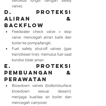
berbeda fungsi dengan safety 
valve).
D. Proteksi 
aliran & 
backflow
Feedwater check valve + stop 
valve: mencegah aliran balik dari 
boiler ke pompa/tangki.
Fuel safety shut-off valves (gas 
train/diesel line): memutus fuel saat 
kondisi tidak aman.
E. Proteksi 
pembuangan & 
perawatan
Blowdown valves (bottom/surface 
blowdown sesuai desain): 
menjaga kualitas air boiler dan 
mencegah carryover.