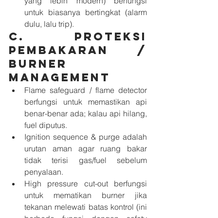
yang lebih modern) berfungsi 
untuk biasanya bertingkat (alarm 
dulu, lalu trip).
C. Proteksi 
pembakaran / 
burner 
management
Flame safeguard / flame detector 
berfungsi untuk memastikan api 
benar-benar ada; kalau api hilang, 
fuel diputus.
Ignition sequence & purge adalah 
urutan aman agar ruang bakar 
tidak terisi gas/fuel sebelum 
penyalaan.
High pressure cut-out berfungsi 
untuk mematikan burner jika 
tekanan melewati batas kontrol (ini 