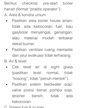
Berikut checklist pre-start boiler 
harian (format “praktis operator”):
A. Area & kondisi umum
Pastikan area boiler house aman: 
tidak ada kebocoran fuel, bau 
gas/solar menyengat, genangan, 
atau material mudah terbakar 
dekat burner.
Pastikan ventilasi ruang memadai 
dan jalur evakuasi tidak terhalang.
B. Air & level
Cek level air di sight glass 
(pastikan level normal, tidak 
“kosong”, tidak “penuh mentok”).
Pastikan sistem feedwater siap: 
valve posisi benar, pompa siap, 
strainer bersih, tidak ada 
kebocoran.
C. Sistem fuel & burner