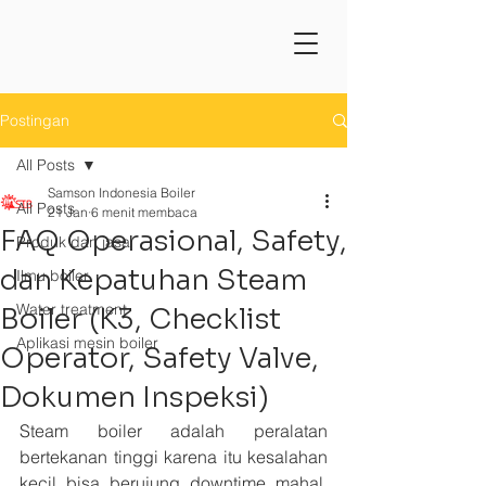
Postingan
All Posts
Samson Indonesia Boiler
All Posts
21 Jan
6 menit membaca
FAQ Operasional, Safety,
Produk dan jasa
dan Kepatuhan Steam
Ilmu boiler
Water treatment
Boiler (K3, Checklist
Aplikasi mesin boiler
Operator, Safety Valve,
Dokumen Inspeksi)
Steam boiler adalah peralatan 
bertekanan tinggi karena itu kesalahan 
kecil bisa berujung downtime mahal, 