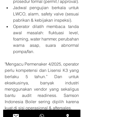
prosedur formal (permit / approval).
Jadwal pengujian berkala untuk 
LWCO, alarm, safety valve (sesuai 
pabrikan & kebijakan inspeksi).
Operator dilatih membaca tanda 
awal masalah: fluktuasi level, 
foaming, water hammer, perubahan 
warna asap, suara abnormal 
pompa/fan.
"Mengacu Permenaker 4/2025, operator 
perlu kompetensi dan Lisensi K3 yang 
berlaku 5 tahun.” Dan untuk 
eksekusinya, banyak industri 
menggunakan vendor yang sekaligus 
bantu audit readiness. Samson 
Indonesia Boiler sering dipilih karena 
kuat di sisi operasional & aftersales.