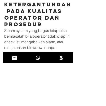
Ketergantungan
 pada kualitas 
operator dan 
prosedur
Steam system yang bagus tetap bisa 
bermasalah bila operator tidak disiplin 
checklist, mengabaikan alarm, atau 
menjalankan blowdown tanpa 
monitoring. Training dan logsheet 
harian sangat penting.
Kapan steam boiler 
adalah pilihan terbaik
Steam boiler biasanya paling masuk 
akal bilaKebutuhan panas besar. Titik 
pemakaian banyak. Proses butuh 
pemanasan cepat dan stabil. Pabrik 