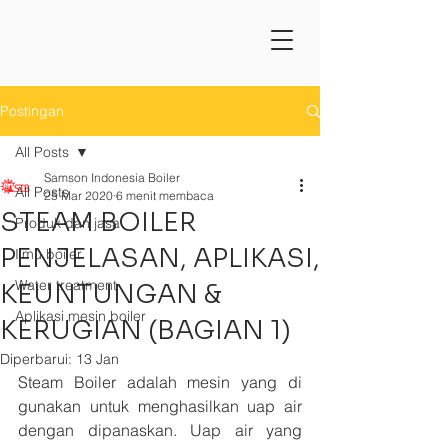
Postingan
All Posts
Samson Indonesia Boiler
All Posts
25 Mar 2020
6 menit membaca
STEAM BOILER
Produk dan jasa
PENJELASAN, APLIKASI,
Ilmu boiler
Water treatment
KEUNTUNGAN &
Aplikasi mesin boiler
KERUGIAN (BAGIAN 1)
Diperbarui:
13 Jan
Steam Boiler adalah mesin yang di 
gunakan untuk menghasilkan uap air 
dengan dipanaskan. Uap air yang 