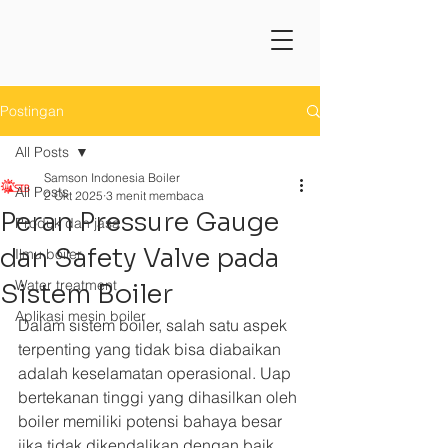
Postingan
All Posts
Samson Indonesia Boiler
All Posts
2 Okt 2025
3 menit membaca
Peran Pressure Gauge
Produk dan jasa
dan Safety Valve pada
Ilmu boiler
Water treatment
Sistem Boiler
Aplikasi mesin boiler
Dalam sistem boiler, salah satu aspek 
terpenting yang tidak bisa diabaikan 
adalah keselamatan operasional. Uap 
bertekanan tinggi yang dihasilkan oleh 
boiler memiliki potensi bahaya besar 
jika tidak dikendalikan dengan baik. 