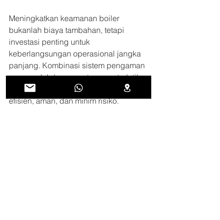
Meningkatkan keamanan boiler 
bukanlah biaya tambahan, tetapi 
investasi penting untuk 
keberlangsungan operasional jangka 
panjang. Kombinasi sistem pengaman 
yang andal dan operator yang terlatih 
akan menciptakan sistem boiler yang 
efisien, aman, dan minim risiko. 
Jangan pernah mengabaikan dua alat 
kecil ini karena dalam dunia uap 
bertekanan tinggi, alat kecil seperti 
safety valve dan pressure gauge bisa 
menjadi pembeda antara kelancaran 
produksi dan bencana besar.
Jika Anda belum yakin dengan kondisi 
sistem pengaman pada boiler Anda, 
atau ingin meningkatkan kualitas dan 