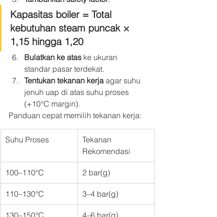
Kapasitas boiler = Total 
kebutuhan steam puncak × 
1,15 hingga 1,20
Bulatkan ke atas
 ke ukuran 
standar pasar terdekat.
Tentukan tekanan kerja
 agar suhu 
jenuh uap di atas suhu proses 
(+10°C margin).
Panduan cepat memilih tekanan kerja:
Suhu Proses
Tekanan 
Rekomendasi
100–110°C
2 bar(g)
110–130°C
3–4 bar(g)
130–150°C
4–6 bar(g)