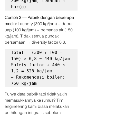
200 kg/jam, tekanan 4 
bar(g)
Contoh 3 — Pabrik dengan beberapa 
mesin:
 Laundry (300 kg/jam) + dapur 
uap (100 kg/jam) + pemanas air (150 
kg/jam). Tidak semua puncak 
bersamaan → diversity factor 0,8.
Total = (300 + 100 + 
150) × 0,8 = 440 kg/jam

Safety factor → 440 × 
1,2 = 528 kg/jam

→ Rekomendasi boiler: 
750 kg/jam
Punya data pabrik tapi tidak yakin 
memasukkannya ke rumus? Tim 
engineering kami biasa melakukan 
perhitungan ini gratis sebelum 