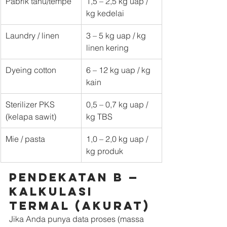
Pabrik tahu/tempe
1,5 – 2,5 kg uap / 
kg kedelai
Laundry / linen
3 – 5 kg uap / kg 
linen kering
Dyeing cotton
6 – 12 kg uap / kg 
kain
Sterilizer PKS 
0,5 – 0,7 kg uap / 
(kelapa sawit)
kg TBS
Mie / pasta
1,0 – 2,0 kg uap / 
kg produk
Pendekatan B — 
Kalkulasi 
Termal (akurat)
Jika Anda punya data proses (massa 