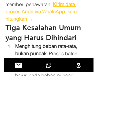
memberi penawaran. 
Kirim data 
proses Anda via WhatsApp, kami 
hitungkan →
Tiga Kesalahan Umum 
yang Harus Dihindari
Menghitung beban rata-rata, 
bukan puncak.
 Proses batch 
(retort, dyeing, steam curing) 
punya lonjakan tajam. Sizing 
harus pada beban puncak.
Lupa faktor ekspansi.
 Banyak 
pabrik tumbuh dalam 2–3 tahun. 
Tanyakan rencana penambahan 
kapasitas sebelum memutuskan 
ukuran.
Membulatkan ke bawah demi 
hemat.
 Boiler kekecilan tidak bisa 
dipaksa melampaui kapasitasnya 