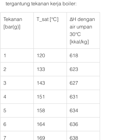
tergantung tekanan kerja boiler:
Tekanan 
T_sat [°C]
ΔH dengan 
[bar(g)]
air umpan 
30°C 
[kkal/kg]
1
120
618
2
133
623
3
143
627
4
151
631
5
158
634
6
164
636
7
169
638