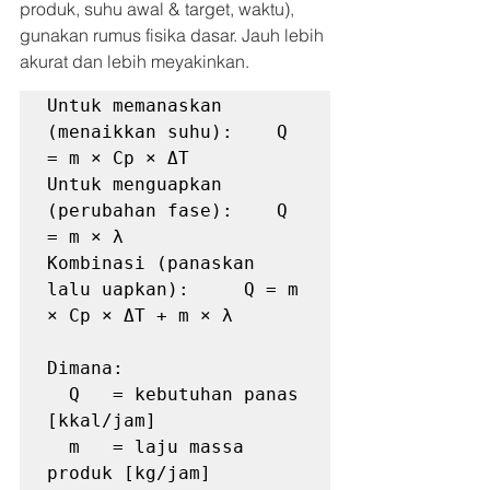
produk, suhu awal & target, waktu), 
gunakan rumus fisika dasar. Jauh lebih 
akurat dan lebih meyakinkan.
Untuk memanaskan 
(menaikkan suhu):    Q 
= m × Cp × ΔT

Untuk menguapkan 
(perubahan fase):    Q 
= m × λ

Kombinasi (panaskan 
lalu uapkan):     Q = m 
× Cp × ΔT + m × λ

Dimana:

  Q   = kebutuhan panas 
[kkal/jam]

  m   = laju massa 
produk [kg/jam]
