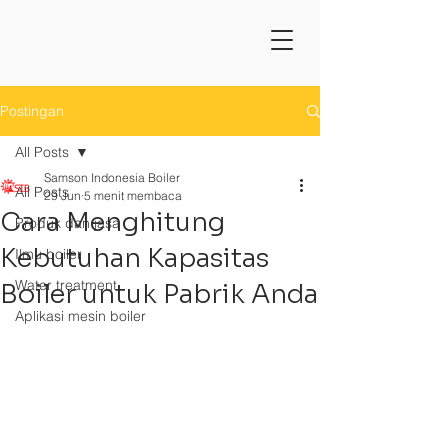
Postingan
All Posts
Samson Indonesia Boiler
All Posts
29 Jun
5 menit membaca
Cara Menghitung
Produk dan jasa
Kebutuhan Kapasitas
Ilmu boiler
Water treatment
Boiler untuk Pabrik Anda
Aplikasi mesin boiler