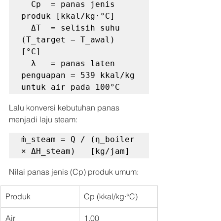
  Cp  = panas jenis 
produk [kkal/kg·°C]

  ΔT  = selisih suhu 
(T_target − T_awal) 
[°C]

  λ   = panas laten 
penguapan = 539 kkal/kg 
untuk air pada 100°C
Lalu konversi kebutuhan panas 
menjadi laju steam:
ṁ_steam = Q / (η_boiler 
× ΔH_steam)   [kg/jam]
Nilai panas jenis (Cp) produk umum:
Produk
Cp (kkal/kg·°C)
Air
1,00